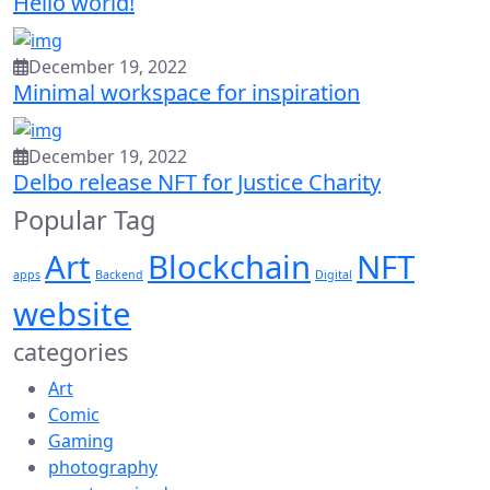
Hello world!
December 19, 2022
Minimal workspace for inspiration
December 19, 2022
Delbo release NFT for Justice Charity
Popular Tag
Art
Blockchain
NFT
apps
Backend
Digital
website
categories
Art
Comic
Gaming
photography